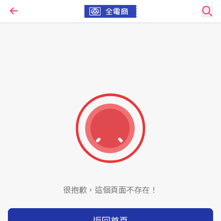
很抱歉，這個頁面不存在！
返回首頁