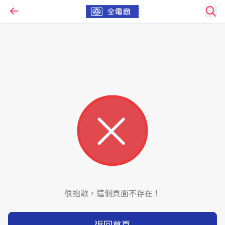
很抱歉，這個頁面不存在！
返回首頁