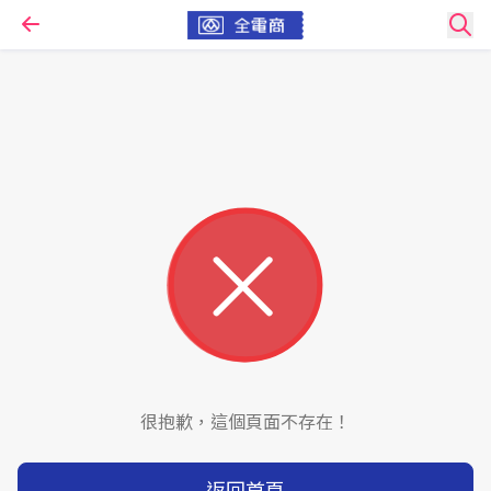
很抱歉，這個頁面不存在！
返回首頁