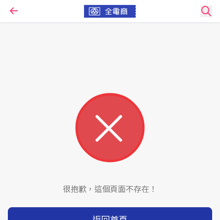
很抱歉，這個頁面不存在！
返回首頁