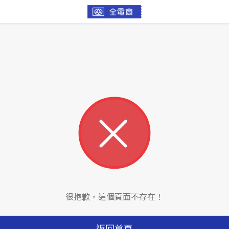
很抱歉，這個頁面不存在！
返回首頁