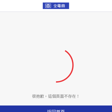
很抱歉，這個頁面不存在！
返回首頁