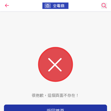
很抱歉，這個頁面不存在！
返回首頁