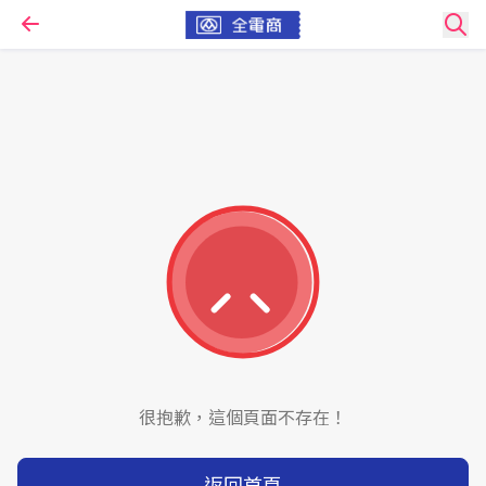
很抱歉，這個頁面不存在！
返回首頁