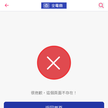
很抱歉，這個頁面不存在！
返回首頁