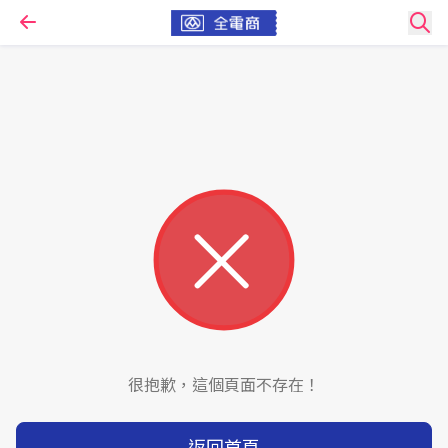
很抱歉，這個頁面不存在！
返回首頁