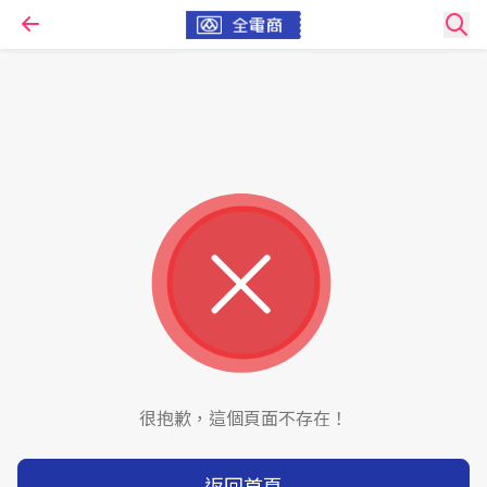
很抱歉，這個頁面不存在！
返回首頁