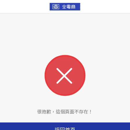
很抱歉，這個頁面不存在！
返回首頁