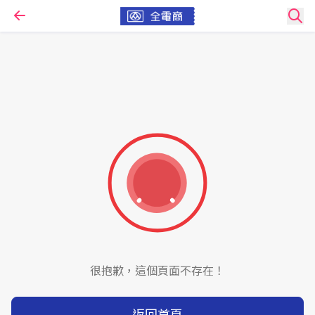
很抱歉，這個頁面不存在！
返回首頁