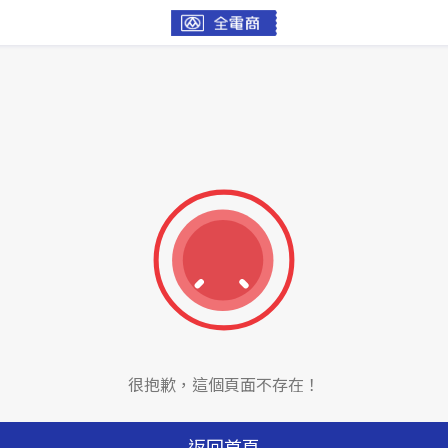
很抱歉，這個頁面不存在！
返回首頁