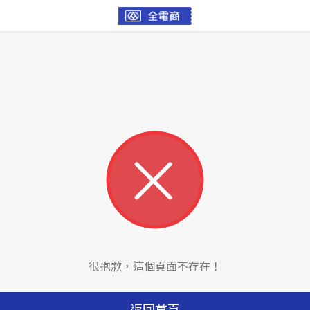
很抱歉，這個頁面不存在！
返回首頁