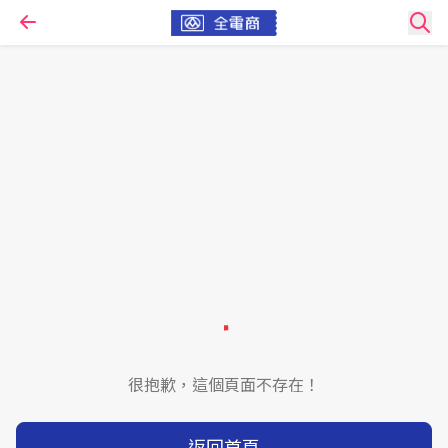
很抱歉，這個頁面不存在！
返回首頁