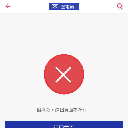
很抱歉，這個頁面不存在！
返回首頁