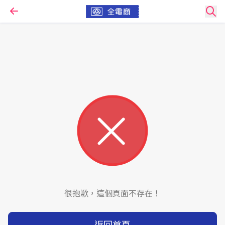
很抱歉，這個頁面不存在！
返回首頁