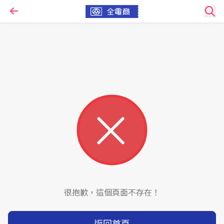
很抱歉，這個頁面不存在！
返回首頁