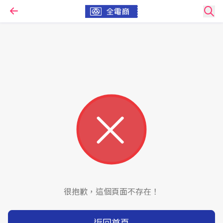
很抱歉，這個頁面不存在！
返回首頁