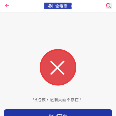
很抱歉，這個頁面不存在！
返回首頁