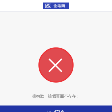
很抱歉，這個頁面不存在！
返回首頁