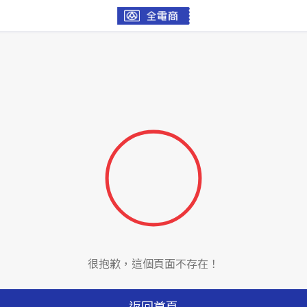
很抱歉，這個頁面不存在！
返回首頁