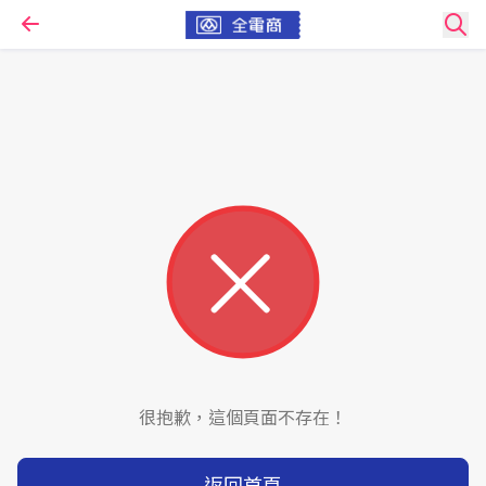
很抱歉，這個頁面不存在！
返回首頁