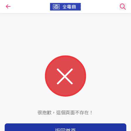
很抱歉，這個頁面不存在！
返回首頁