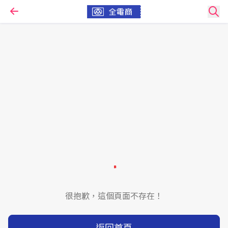
很抱歉，這個頁面不存在！
返回首頁