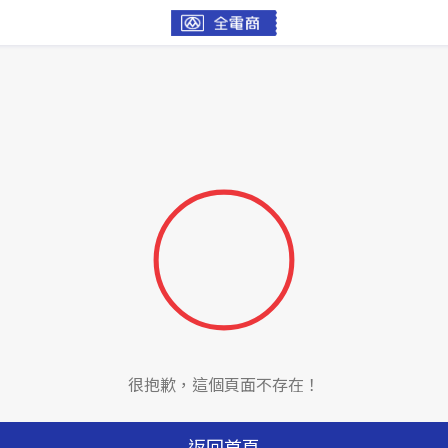
很抱歉，這個頁面不存在！
返回首頁