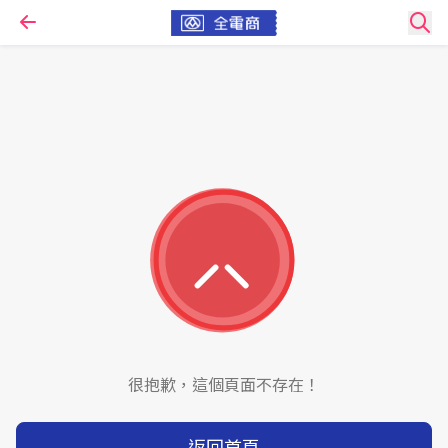
很抱歉，這個頁面不存在！
返回首頁