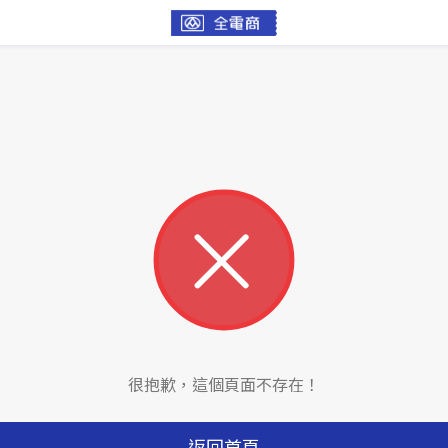
很抱歉，這個頁面不存在！
返回首頁