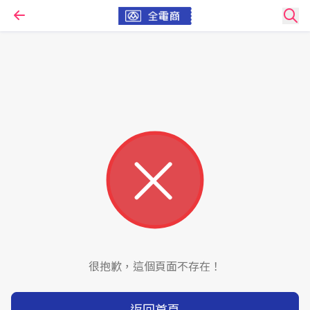
很抱歉，這個頁面不存在！
返回首頁