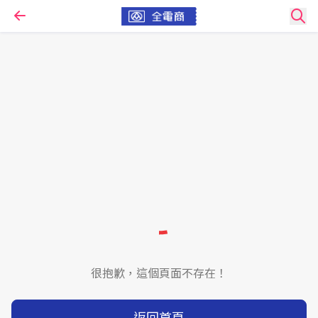
很抱歉，這個頁面不存在！
返回首頁