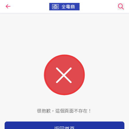
很抱歉，這個頁面不存在！
返回首頁