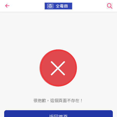
很抱歉，這個頁面不存在！
返回首頁