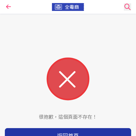
很抱歉，這個頁面不存在！
返回首頁