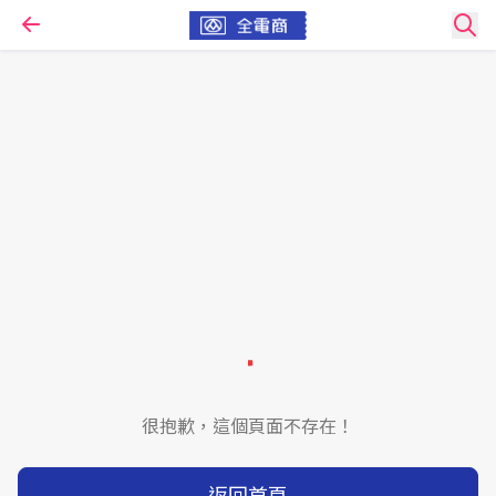
很抱歉，這個頁面不存在！
返回首頁