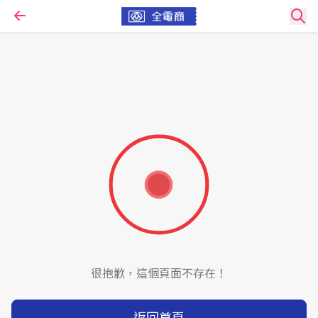
很抱歉，這個頁面不存在！
返回首頁