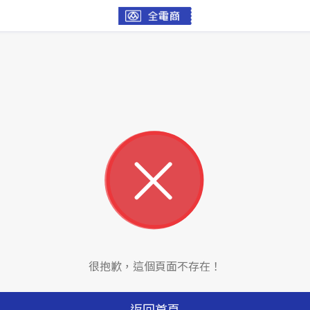
很抱歉，這個頁面不存在！
返回首頁