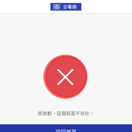
很抱歉，這個頁面不存在！
返回首頁