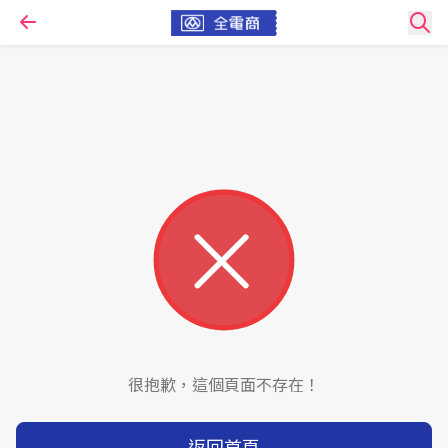
很抱歉，這個頁面不存在！
返回首頁