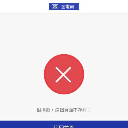
很抱歉，這個頁面不存在！
返回首頁