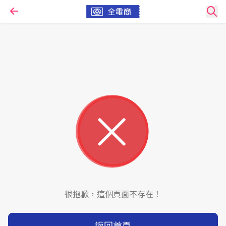
很抱歉，這個頁面不存在！
返回首頁