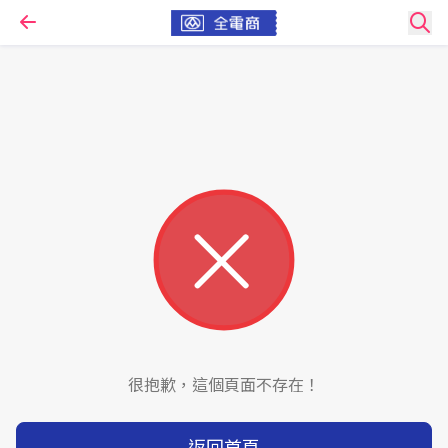
很抱歉，這個頁面不存在！
返回首頁