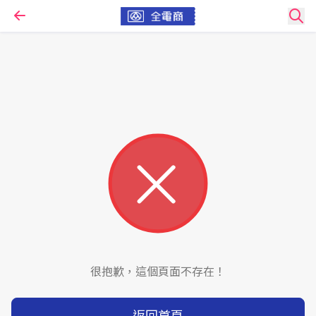
很抱歉，這個頁面不存在！
返回首頁