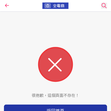
很抱歉，這個頁面不存在！
返回首頁