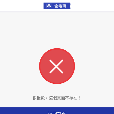
很抱歉，這個頁面不存在！
返回首頁