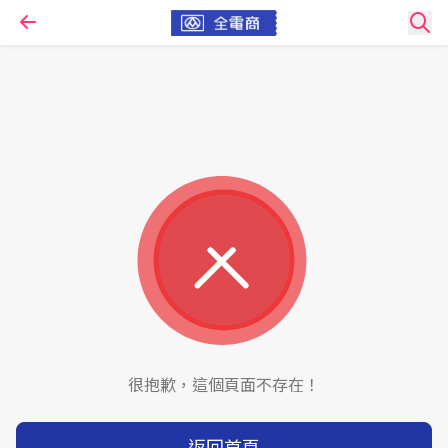
很抱歉，這個頁面不存在！
返回首頁