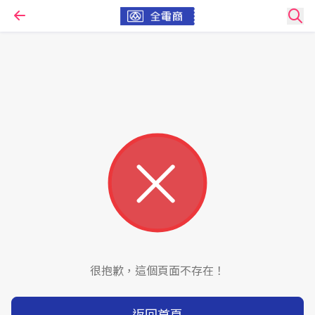
很抱歉，這個頁面不存在！
返回首頁