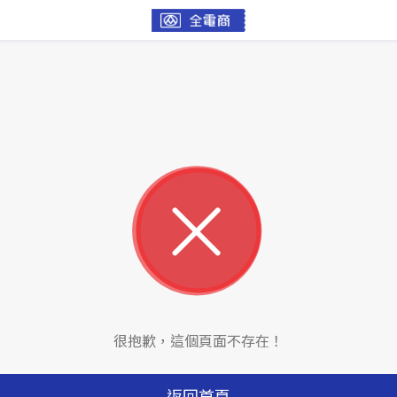
很抱歉，這個頁面不存在！
返回首頁