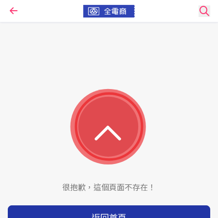
很抱歉，這個頁面不存在！
返回首頁