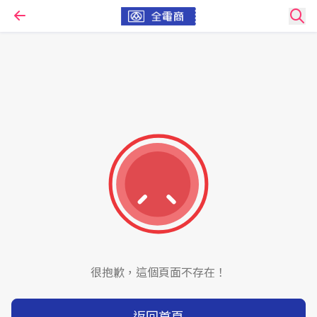
很抱歉，這個頁面不存在！
返回首頁